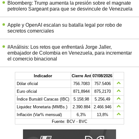
Bloomberg: Trump aumenta la presión sobre el magnate
petrolero Sargeant para que se desvincule de Venezuela
Apple y OpenAI escalan su batalla legal por robo de
secretos comerciales
#Análisis: Los retos que enfrentará Jorge Jaller,
embajador de Colombia en Venezuela, para incrementar
el comercio binacional
Indicador
Cierre Ant
07/08/2026
Dólar oficial
756.7083
757.5406
Euro oficial
871,8944
875,2170
Índice Bursátil Caracas (IBC)
5.158,98
5.256,49
Liquidez Monetaria (MMBs.)
2.390.884
2.466.946
Inflación (Var% mensual)
6,3%
13,8%
Fuente: BCV - BVC