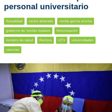
personal universitario
Actualidad
carlos alvarado
cecilia garcía arocha
gobierno de nicolás maduro
Inmunización
ministro de salud
Rectora
UCV
universidades
vacunas