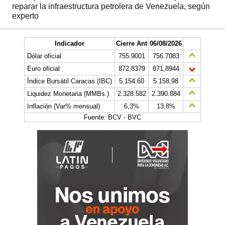
reparar la infraestructura petrolera de Venezuela, según
experto
Indicador
Cierre Ant
06/08/2026
Dólar oficial
755.9001
756.7083
Euro oficial
872,8379
871,8944
Índice Bursátil Caracas (IBC)
5.154,60
5.158,98
Liquidez Monetaria (MMBs.)
2.328.582
2.390.884
Inflación (Var% mensual)
6,3%
13,8%
Fuente: BCV - BVC