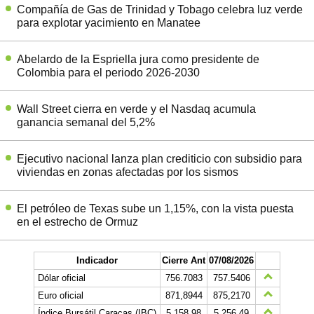
Compañía de Gas de Trinidad y Tobago celebra luz verde
para explotar yacimiento en Manatee
Abelardo de la Espriella jura como presidente de
Colombia para el periodo 2026-2030
Wall Street cierra en verde y el Nasdaq acumula
ganancia semanal del 5,2%
Ejecutivo nacional lanza plan crediticio con subsidio para
viviendas en zonas afectadas por los sismos
El petróleo de Texas sube un 1,15%, con la vista puesta
en el estrecho de Ormuz
Indicador
Cierre Ant
07/08/2026
Dólar oficial
756.7083
757.5406
Euro oficial
871,8944
875,2170
Índice Bursátil Caracas (IBC)
5.158,98
5.256,49