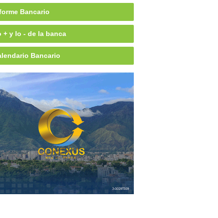
forme Bancario
 + y lo - de la banca
lendario Bancario