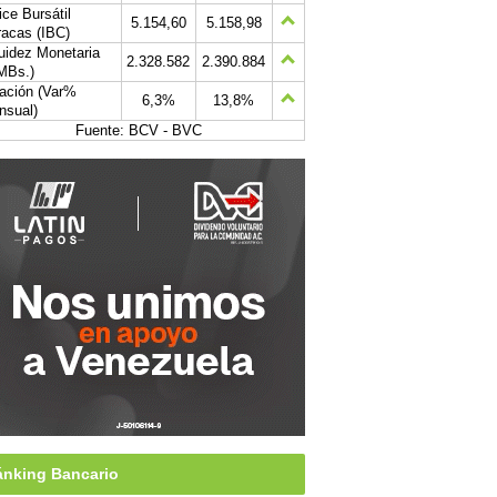
ice Bursátil
5.154,60
5.158,98
acas (IBC)
uidez Monetaria
2.328.582
2.390.884
MBs.)
lación (Var%
6,3%
13,8%
nsual)
Fuente: BCV - BVC
nking Bancario