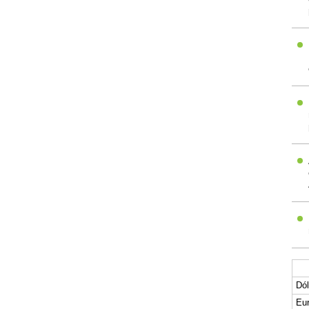
Dól
Eur