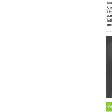
Índ
Car
Liq
(M
Inf
me
Rá