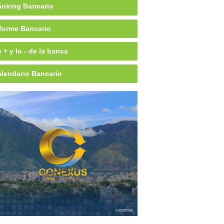
nking Bancario
forme Bancario
 + y lo - de la banca
lendario Bancario