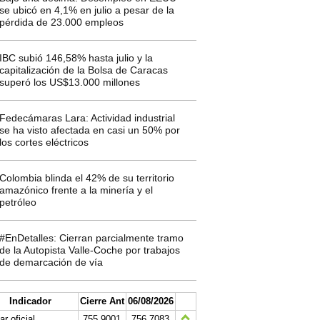
se ubicó en 4,1% en julio a pesar de la
pérdida de 23.000 empleos
IBC subió 146,58% hasta julio y la
capitalización de la Bolsa de Caracas
superó los US$13.000 millones
Fedecámaras Lara: Actividad industrial
se ha visto afectada en casi un 50% por
los cortes eléctricos
Colombia blinda el 42% de su territorio
amazónico frente a la minería y el
petróleo
#EnDetalles: Cierran parcialmente tramo
de la Autopista Valle-Coche por trabajos
de demarcación de vía
Indicador
Cierre Ant
06/08/2026
ar oficial
755.9001
756.7083