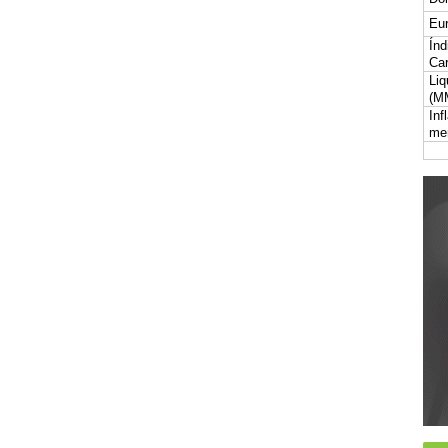
Eur
Índ
Car
Liq
(M
Inf
me