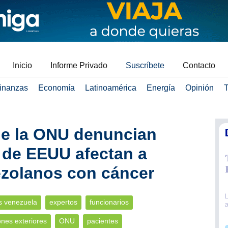
Inicio
Informe Privado
Suscríbete
Contacto
inanzas
Economía
Latinoamérica
Energía
Opinión
T
de la ONU denuncian
 de EEUU afectan a
ezolanos con cáncer
s venezuela
expertos
funcionarios
ones exteriores
ONU
pacientes