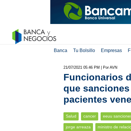
Banca
Tu Bolsillo
Empresas
F
21/07/2021 05:46 PM
| Por AVN
Funcionarios 
que sanciones
pacientes ven
Salud
cancer
eeuu sancione
jorge arreaza
ministro de relaci