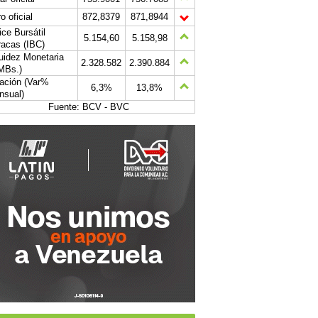
o oficial
872,8379
871,8944
ice Bursátil
5.154,60
5.158,98
acas (IBC)
uidez Monetaria
2.328.582
2.390.884
MBs.)
lación (Var%
6,3%
13,8%
nsual)
Fuente: BCV - BVC