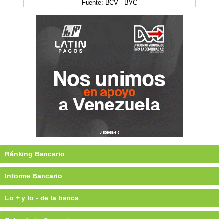
Fuente: BCV - BVC
Ránking Bancario
Informe Bancario
Lo + y lo - de la banca