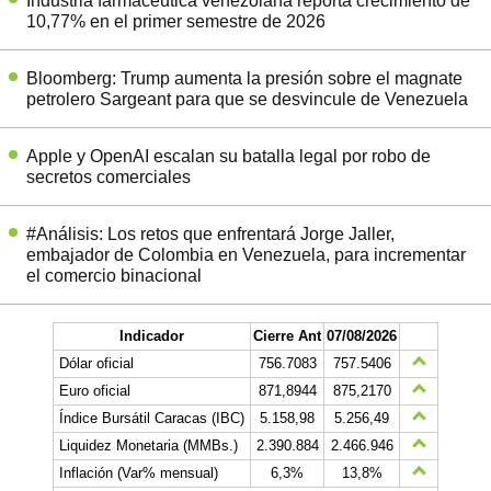
Industria farmacéutica venezolana reporta crecimiento de
10,77% en el primer semestre de 2026
Bloomberg: Trump aumenta la presión sobre el magnate
petrolero Sargeant para que se desvincule de Venezuela
Apple y OpenAI escalan su batalla legal por robo de
secretos comerciales
#Análisis: Los retos que enfrentará Jorge Jaller,
embajador de Colombia en Venezuela, para incrementar
el comercio binacional
Indicador
Cierre Ant
07/08/2026
Dólar oficial
756.7083
757.5406
Euro oficial
871,8944
875,2170
Índice Bursátil Caracas (IBC)
5.158,98
5.256,49
Liquidez Monetaria (MMBs.)
2.390.884
2.466.946
Inflación (Var% mensual)
6,3%
13,8%