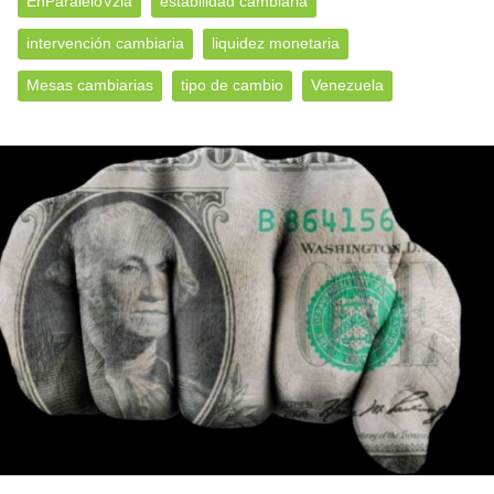
EnParaleloVzla
estabilidad cambiaria
intervención cambiaria
liquidez monetaria
Mesas cambiarias
tipo de cambio
Venezuela