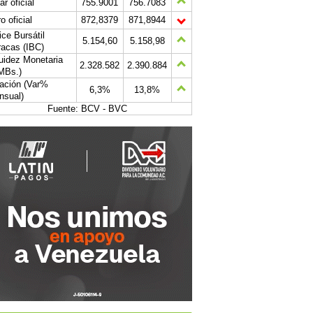
ar oficial
755.9001
756.7083
o oficial
872,8379
871,8944
ice Bursátil
5.154,60
5.158,98
acas (IBC)
uidez Monetaria
2.328.582
2.390.884
MBs.)
lación (Var%
6,3%
13,8%
nsual)
Fuente: BCV - BVC