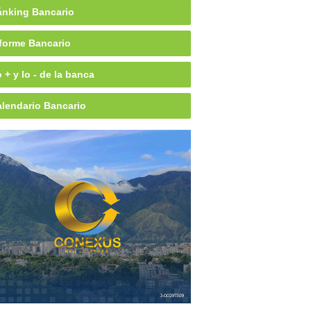
nking Bancario
forme Bancario
 + y lo - de la banca
lendario Bancario