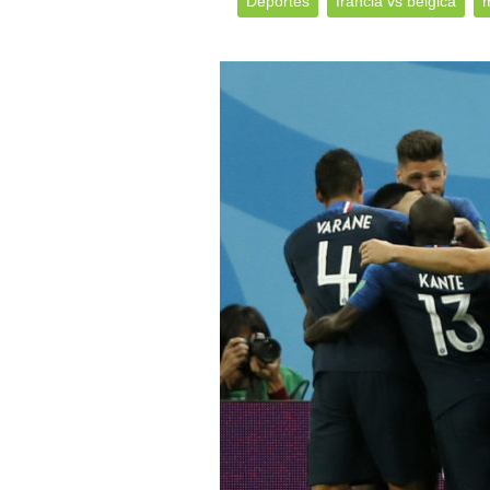
Deportes
francia vs bélgica
m