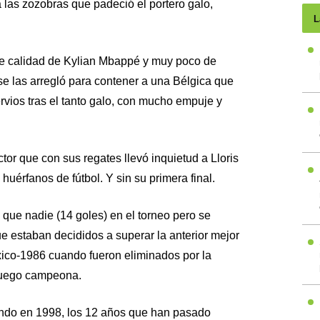
 las zozobras que padeció el portero galo,
L
e calidad de Kylian Mbappé y muy poco de
e las arregló para contener a una Bélgica que
rvios tras el tanto galo, con mucho empuje y
or que con sus regates llevó inquietud a Lloris
uérfanos de fútbol. Y sin su primera final.
ue nadie (14 goles) en el torneo pero se
ue estaban decididos a superar la anterior mejor
éxico-1986 cuando fueron eliminados por la
luego campeona.
ndo en 1998, los 12 años que han pasado