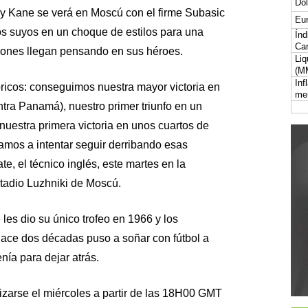
Dól
ry Kane se verá en Moscú con el firme Subasic
Eur
los suyos en un choque de estilos para una
Índ
Car
iones llegan pensando en sus héroes.
Liq
(M
Inf
icos: conseguimos nuestra mayor victoria en
me
ntra Panamá), nuestro primer triunfo en un
 nuestra primera victoria en unos cuartos de
amos a intentar seguir derribando esas
e, el técnico inglés, este martes en la
stadio Luzhniki de Moscú.
les dio su único trofeo en 1966 y los
ace dos décadas puso a soñar con fútbol a
enía para dejar atrás.
zarse el miércoles a partir de las 18H00 GMT