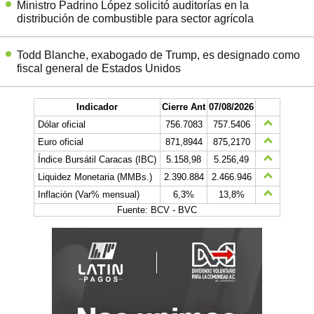
Ministro Padrino López solicitó auditorías en la
distribución de combustible para sector agrícola
Todd Blanche, exabogado de Trump, es designado como
fiscal general de Estados Unidos
Indicador
Cierre Ant
07/08/2026
Dólar oficial
756.7083
757.5406
Euro oficial
871,8944
875,2170
Índice Bursátil Caracas (IBC)
5.158,98
5.256,49
Liquidez Monetaria (MMBs.)
2.390.884
2.466.946
Inflación (Var% mensual)
6,3%
13,8%
Fuente: BCV - BVC