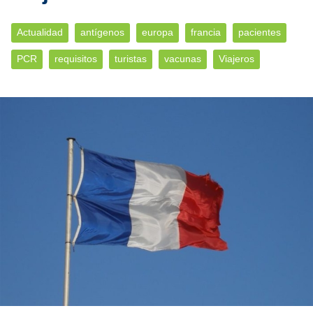
Actualidad
antígenos
europa
francia
pacientes
PCR
requisitos
turistas
vacunas
Viajeros