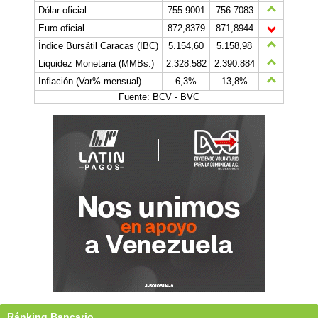
Dólar oficial
755.9001
756.7083
Euro oficial
872,8379
871,8944
Índice Bursátil Caracas (IBC)
5.154,60
5.158,98
Liquidez Monetaria (MMBs.)
2.328.582
2.390.884
Inflación (Var% mensual)
6,3%
13,8%
Fuente: BCV - BVC
Ránking Bancario