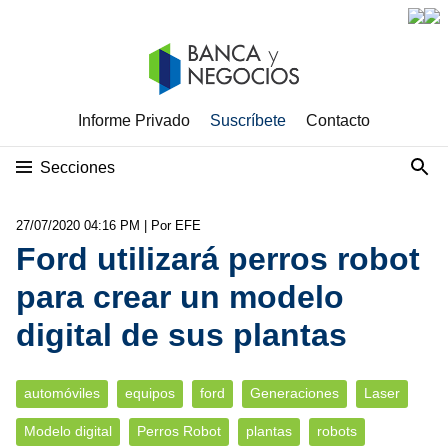
Informe Privado
Suscríbete
Contacto
Secciones
27/07/2020 04:16 PM
| Por EFE
Ford utilizará perros robot
para crear un modelo
digital de sus plantas
automóviles
equipos
ford
Generaciones
Laser
Modelo digital
Perros Robot
plantas
robots