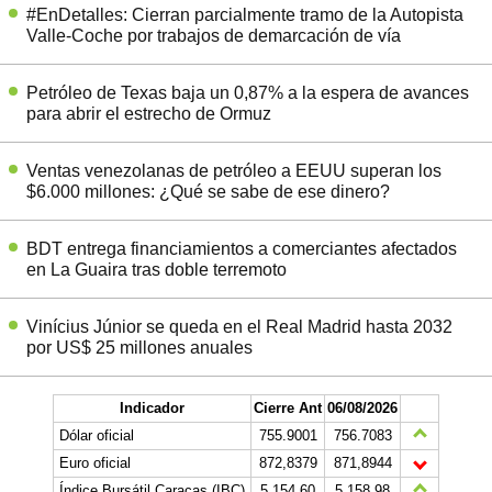
#EnDetalles: Cierran parcialmente tramo de la Autopista
Valle-Coche por trabajos de demarcación de vía
Petróleo de Texas baja un 0,87% a la espera de avances
para abrir el estrecho de Ormuz
Ventas venezolanas de petróleo a EEUU superan los
$6.000 millones: ¿Qué se sabe de ese dinero?
BDT entrega financiamientos a comerciantes afectados
en La Guaira tras doble terremoto
Vinícius Júnior se queda en el Real Madrid hasta 2032
por US$ 25 millones anuales
Indicador
Cierre Ant
06/08/2026
Dólar oficial
755.9001
756.7083
Euro oficial
872,8379
871,8944
Índice Bursátil Caracas (IBC)
5.154,60
5.158,98