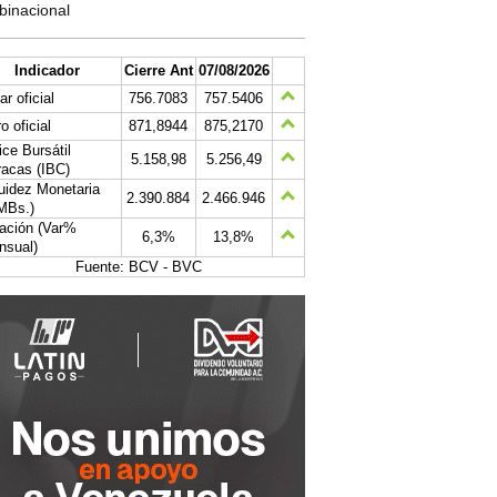
binacional
Indicador
Cierre Ant
07/08/2026
ar oficial
756.7083
757.5406
o oficial
871,8944
875,2170
ice Bursátil
5.158,98
5.256,49
acas (IBC)
uidez Monetaria
2.390.884
2.466.946
MBs.)
lación (Var%
6,3%
13,8%
nsual)
Fuente: BCV - BVC