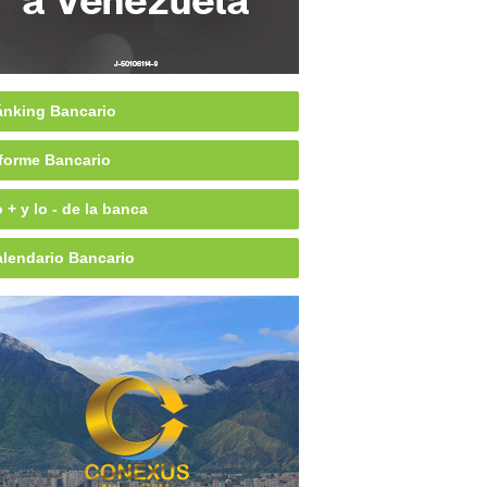
nking Bancario
forme Bancario
 + y lo - de la banca
lendario Bancario