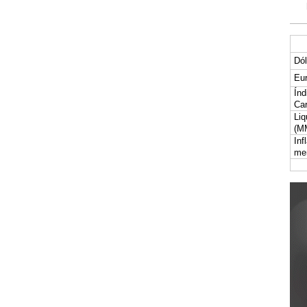
Dól
Eur
Índ
Car
Liq
(M
Inf
me