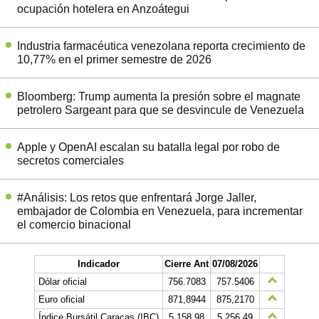
ocupación hotelera en Anzoátegui
Industria farmacéutica venezolana reporta crecimiento de
10,77% en el primer semestre de 2026
Bloomberg: Trump aumenta la presión sobre el magnate
petrolero Sargeant para que se desvincule de Venezuela
Apple y OpenAI escalan su batalla legal por robo de
secretos comerciales
#Análisis: Los retos que enfrentará Jorge Jaller,
embajador de Colombia en Venezuela, para incrementar
el comercio binacional
Indicador
Cierre Ant
07/08/2026
Dólar oficial
756.7083
757.5406
Euro oficial
871,8944
875,2170
Índice Bursátil Caracas (IBC)
5.158,98
5.256,49