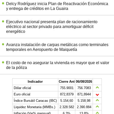
Delcy Rodríguez inicia Plan de Reactivación Económica
y entrega de créditos en La Guaira
Ejecutivo nacional presenta plan de racionamiento
eléctrico al sector privado para amortiguar déficit
energético
Avanza instalación de carpas metálicas como terminales
temporales en Aeropuerto de Maiquetía
El costo de no asegurar la vivienda es mayor que el valor
de la póliza
Indicador
Cierre Ant
06/08/2026
Dólar oficial
755.9001
756.7083
Euro oficial
872,8379
871,8944
Índice Bursátil Caracas (IBC)
5.154,60
5.158,98
Liquidez Monetaria (MMBs.)
2.328.582
2.390.884
Inflación (Var% mensual)
6,3%
13,8%