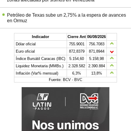
Petróleo de Texas sube un 2,75% a la espera de avances
en Ormuz
Indicador
Cierre Ant
06/08/2026
Dólar oficial
755.9001
756.7083
Euro oficial
872,8379
871,8944
Índice Bursátil Caracas (IBC)
5.154,60
5.158,98
Liquidez Monetaria (MMBs.)
2.328.582
2.390.884
Inflación (Var% mensual)
6,3%
13,8%
Fuente: BCV - BVC