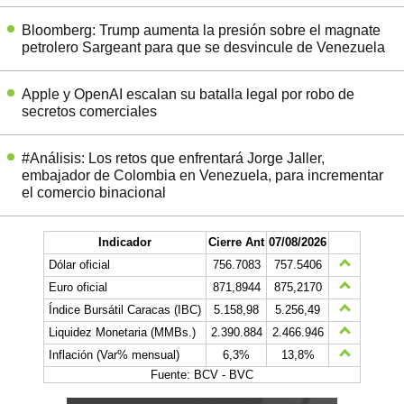
Bloomberg: Trump aumenta la presión sobre el magnate
petrolero Sargeant para que se desvincule de Venezuela
Apple y OpenAI escalan su batalla legal por robo de
secretos comerciales
#Análisis: Los retos que enfrentará Jorge Jaller,
embajador de Colombia en Venezuela, para incrementar
el comercio binacional
Indicador
Cierre Ant
07/08/2026
Dólar oficial
756.7083
757.5406
Euro oficial
871,8944
875,2170
Índice Bursátil Caracas (IBC)
5.158,98
5.256,49
Liquidez Monetaria (MMBs.)
2.390.884
2.466.946
Inflación (Var% mensual)
6,3%
13,8%
Fuente: BCV - BVC