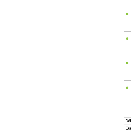
Dól
Eur