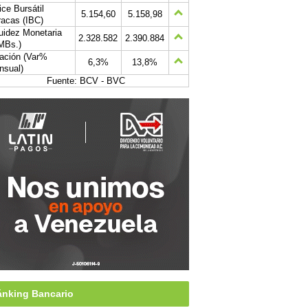
ice Bursátil
5.154,60
5.158,98
acas (IBC)
uidez Monetaria
2.328.582
2.390.884
MBs.)
lación (Var%
6,3%
13,8%
nsual)
Fuente: BCV - BVC
nking Bancario