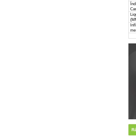
Índ
Car
Liq
(M
Inf
me
Rá