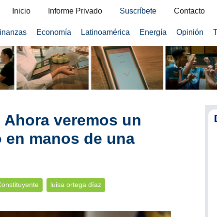
Inicio
Informe Privado
Suscríbete
Contacto
inanzas
Economía
Latinoamérica
Energía
Opinión
T
: Ahora veremos un
o en manos de una
onstituyente
luisa ortega díaz