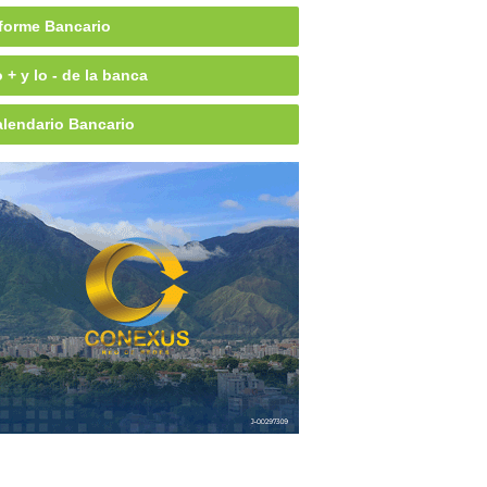
forme Bancario
 + y lo - de la banca
lendario Bancario