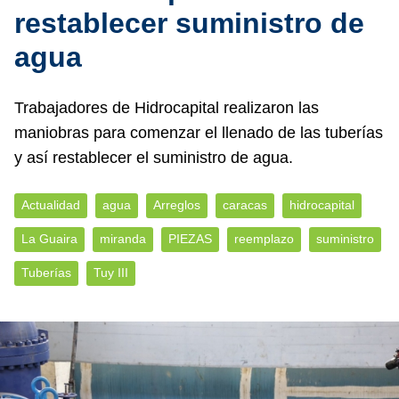
restablecer suministro de
agua
Trabajadores de Hidrocapital realizaron las
maniobras para comenzar el llenado de las tuberías
y así restablecer el suministro de agua.
Actualidad
agua
Arreglos
caracas
hidrocapital
La Guaira
miranda
PIEZAS
reemplazo
suministro
Tuberías
Tuy III