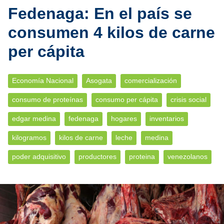
Fedenaga: En el país se
consumen 4 kilos de carne
per cápita
Economía Nacional
Asogata
comercialización
consumo de proteínas
consumo per cápita
crisis social
edgar medina
fedenaga
hogares
inventarios
kilogramos
kilos de carne
leche
medina
poder adquisitivo
productores
proteina
venezolanos