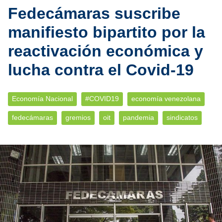
Fedecámaras suscribe
manifiesto bipartito por la
reactivación económica y
lucha contra el Covid-19
Economía Nacional
#COVID19
economía venezolana
fedecámaras
gremios
oit
pandemia
sindicatos