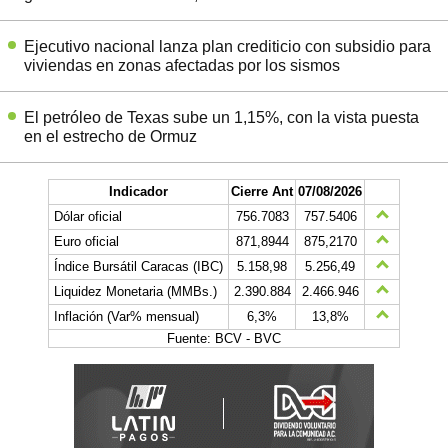
Ejecutivo nacional lanza plan crediticio con subsidio para
viviendas en zonas afectadas por los sismos
El petróleo de Texas sube un 1,15%, con la vista puesta
en el estrecho de Ormuz
Indicador
Cierre Ant
07/08/2026
Dólar oficial
756.7083
757.5406
Euro oficial
871,8944
875,2170
Índice Bursátil Caracas (IBC)
5.158,98
5.256,49
Liquidez Monetaria (MMBs.)
2.390.884
2.466.946
Inflación (Var% mensual)
6,3%
13,8%
Fuente: BCV - BVC