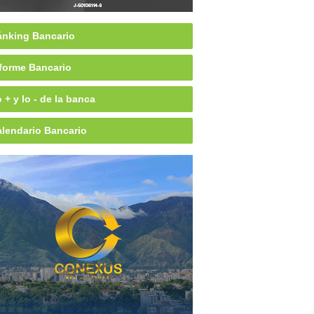
nking Bancario
forme Bancario
 + y lo - de la banca
lendario Bancario