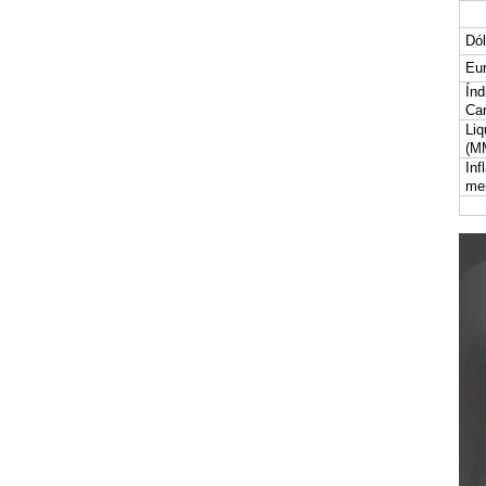
Dól
Eur
Índ
Car
Liq
(M
Inf
me