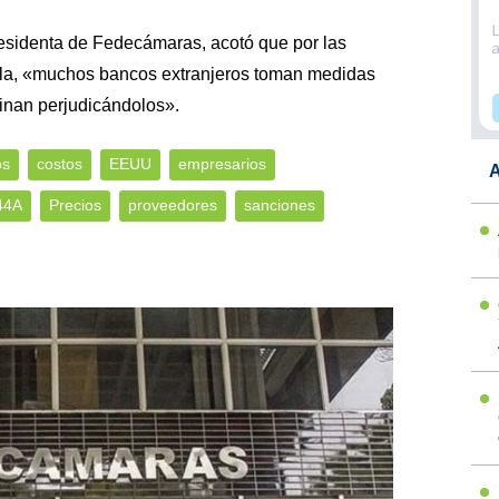
esidenta de Fedecámaras, acotó que por las
la, «muchos bancos extranjeros toman medidas
inan perjudicándolos».
os
costos
EEUU
empresarios
A
44A
Precios
proveedores
sanciones