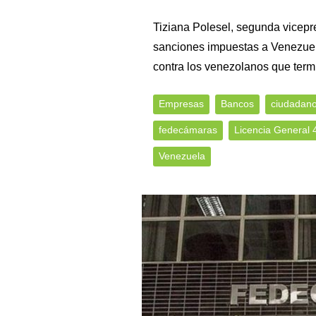
Tiziana Polesel, segunda vicepr
sanciones impuestas a Venezue
contra los venezolanos que term
Empresas
Bancos
ciudadan
fedecámaras
Licencia General 
Venezuela