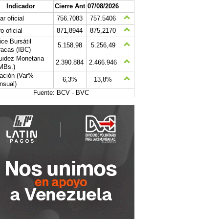
Indicador
Cierre Ant
07/08/2026
ar oficial
756.7083
757.5406
o oficial
871,8944
875,2170
ice Bursátil
5.158,98
5.256,49
acas (IBC)
uidez Monetaria
2.390.884
2.466.946
MBs.)
lación (Var%
6,3%
13,8%
nsual)
Fuente: BCV - BVC