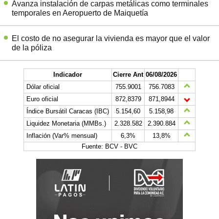
Avanza instalación de carpas metálicas como terminales
temporales en Aeropuerto de Maiquetía
El costo de no asegurar la vivienda es mayor que el valor
de la póliza
Indicador
Cierre Ant
06/08/2026
Dólar oficial
755.9001
756.7083
Euro oficial
872,8379
871,8944
Índice Bursátil Caracas (IBC)
5.154,60
5.158,98
Liquidez Monetaria (MMBs.)
2.328.582
2.390.884
Inflación (Var% mensual)
6,3%
13,8%
Fuente: BCV - BVC