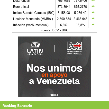
Dólar oficial
756.7083
757.5406
Euro oficial
871,8944
875,2170
Índice Bursátil Caracas (IBC)
5.158,98
5.256,49
Liquidez Monetaria (MMBs.)
2.390.884
2.466.946
Inflación (Var% mensual)
6,3%
13,8%
Fuente: BCV - BVC
Ránking Bancario