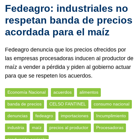
Fedeagro: industriales no
respetan banda de precios
acordada para el maíz
Fedeagro denuncia que los precios ofrecidos por
las empresas procesadoras inducen al productor de
maíz a vender a pérdida y piden al gobierno actuar
para que se respeten los acuerdos.
Economía Nacional
acuerdos
alimentos
banda de precios
CELSO FANTINEL
consumo nacional
denuncias
fedeagro
importaciones
Incumplimiento
industria
maíz
precios al productor
Procesadoras