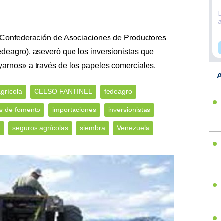
a Confederación de Asociaciones de Productores
eagro), aseveró que los inversionistas que
arnos» a través de los papeles comerciales.
A
grícola
CELSO FANTINEL
fedeagro
s de fomento
importaciones
inversionistas
n
seguros agrícolas
siembra
Venezuela