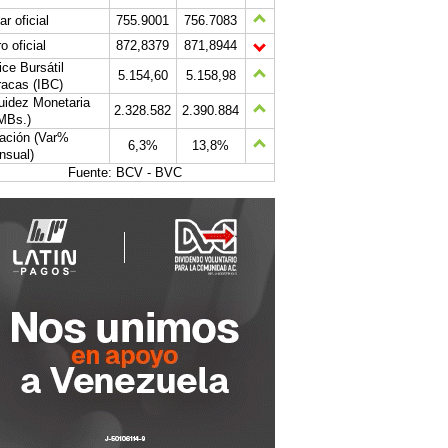
ar oficial
755.9001
756.7083
o oficial
872,8379
871,8944
ice Bursátil
5.154,60
5.158,98
acas (IBC)
uidez Monetaria
2.328.582
2.390.884
MBs.)
lación (Var%
6,3%
13,8%
nsual)
Fuente: BCV - BVC