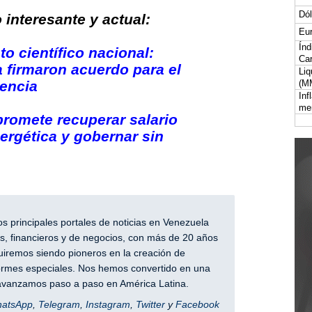
Dól
interesante y actual:
Eur
Índ
to científico nacional:
Car
 firmaron acuerdo para el
Liq
iencia
(M
Inf
me
promete recuperar salario
nergética y gobernar sin
 principales portales de noticias en Venezuela
, financieros y de negocios, con más de 20 años
iremos siendo pioneros en la creación de
nformes especiales. Nos hemos convertido en una
y avanzamos paso a paso en América Latina.
hatsApp
,
Telegram
,
Instagram
,
Twitter
y
Facebook