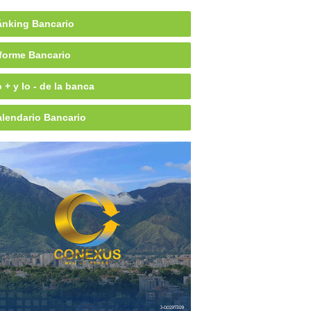
nking Bancario
forme Bancario
 + y lo - de la banca
lendario Bancario