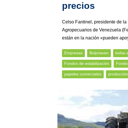
precios
Celso Fantinel, presidente de l
Agropecuarios de Venezuela (Fed
están en la nación «pueden apoy
Empresas
Bolpriaven
bolsa a
Fondos de estabilización
Fondo
papeles comerciales
producció