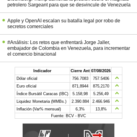
petrolero Sargeant para que se desvincule de Venezuela
Apple y OpenAI escalan su batalla legal por robo de
secretos comerciales
#Análisis: Los retos que enfrentará Jorge Jaller,
embajador de Colombia en Venezuela, para incrementar
el comercio binacional
Indicador
Cierre Ant
07/08/2026
Dólar oficial
756.7083
757.5406
Euro oficial
871,8944
875,2170
Índice Bursátil Caracas (IBC)
5.158,98
5.256,49
Liquidez Monetaria (MMBs.)
2.390.884
2.466.946
Inflación (Var% mensual)
6,3%
13,8%
Fuente: BCV - BVC