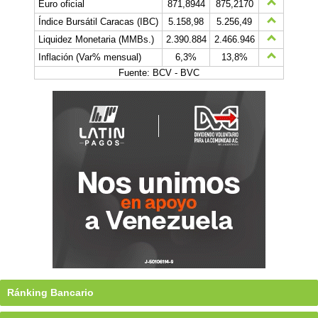
Euro oficial
871,8944
875,2170
Índice Bursátil Caracas (IBC)
5.158,98
5.256,49
Liquidez Monetaria (MMBs.)
2.390.884
2.466.946
Inflación (Var% mensual)
6,3%
13,8%
Fuente: BCV - BVC
Ránking Bancario