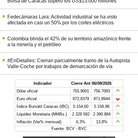
Bolsa de Caracas superó los US$13.000 millones
Fedecámaras Lara: Actividad industrial se ha visto
afectada en casi un 50% por los cortes eléctricos
Colombia blinda el 42% de su territorio amazónico frente
a la minería y el petróleo
#EnDetalles: Cierran parcialmente tramo de la Autopista
Valle-Coche por trabajos de demarcación de vía
Indicador
Cierre Ant
06/08/2026
Dólar oficial
755.9001
756.7083
Euro oficial
872,8379
871,8944
Índice Bursátil Caracas (IBC)
5.154,60
5.158,98
Liquidez Monetaria (MMBs.)
2.328.582
2.390.884
Inflación (Var% mensual)
6,3%
13,8%
Fuente: BCV - BVC