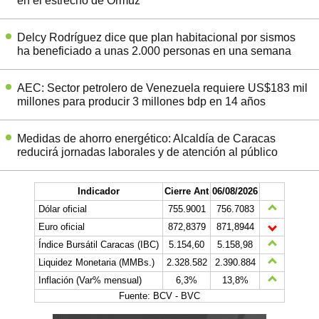
en el estrecho de Ormuz
Delcy Rodríguez dice que plan habitacional por sismos
ha beneficiado a unas 2.000 personas en una semana
AEC: Sector petrolero de Venezuela requiere US$183 mil
millones para producir 3 millones bdp en 14 años
Medidas de ahorro energético: Alcaldía de Caracas
reducirá jornadas laborales y de atención al público
Indicador
Cierre Ant
06/08/2026
Dólar oficial
755.9001
756.7083
Euro oficial
872,8379
871,8944
Índice Bursátil Caracas (IBC)
5.154,60
5.158,98
Liquidez Monetaria (MMBs.)
2.328.582
2.390.884
Inflación (Var% mensual)
6,3%
13,8%
Fuente: BCV - BVC