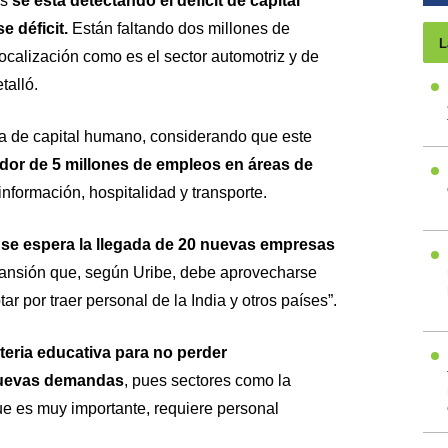
os
se está detectando el déficit de capital
e déficit.
Están faltando dos millones de
L
ocalización como es el sector automotriz y de
talló.
alta de capital humano, considerando que este
dor de 5 millones de empleos en áreas de
 información, hospitalidad y transporte.
o
se espera la llegada de 20 nuevas empresas
pansión que, según Uribe, debe aprovecharse
 por traer personal de la India y otros países”.
teria educativa para no perder
 nuevas demandas
, pues sectores como la
ue es muy importante, requiere personal