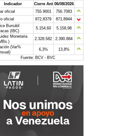
Indicador
Cierre Ant
06/08/2026
ar oficial
755.9001
756.7083
o oficial
872,8379
871,8944
ice Bursátil
5.154,60
5.158,98
acas (IBC)
uidez Monetaria
2.328.582
2.390.884
MBs.)
lación (Var%
6,3%
13,8%
nsual)
Fuente: BCV - BVC