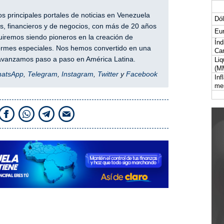
 principales portales de noticias en Venezuela
Dól
, financieros y de negocios, con más de 20 años
Eur
iremos siendo pioneros en la creación de
Índ
nformes especiales. Nos hemos convertido en una
Car
y avanzamos paso a paso en América Latina.
Liq
(M
hatsApp
,
Telegram
,
Instagram
,
Twitter
y
Facebook
Inf
me