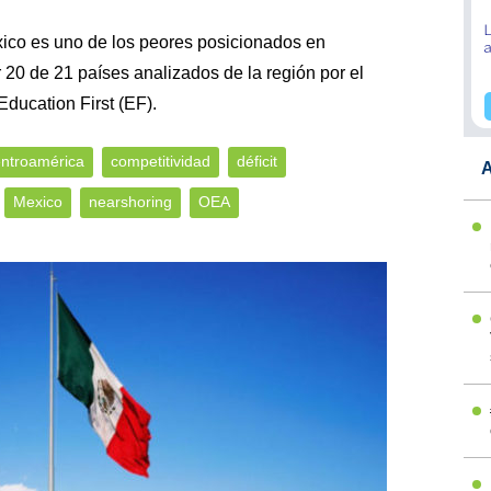
xico es uno de los peores posicionados en
r 20 de 21 países analizados de la región por el
Education First (EF).
ntroamérica
competitividad
déficit
A
Mexico
nearshoring
OEA