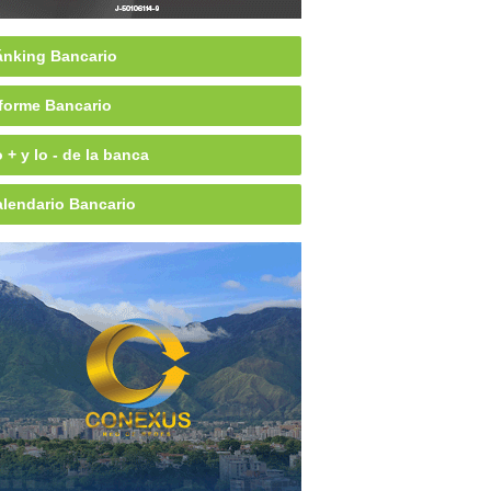
nking Bancario
forme Bancario
 + y lo - de la banca
lendario Bancario