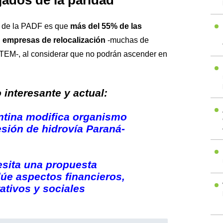
ados de la paridad
io de la PADF es que
más del 55% de las
n empresas de relocalización
-muchas de
STEM-, al considerar que no podrán ascender en
interesante y actual:
ntina modifica organismo
esión de hidrovía Paraná-
esita una propuesta
lúe aspectos financieros,
tivos y sociales