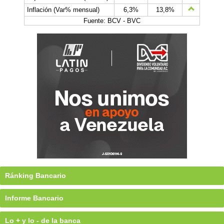
Inflación (Var% mensual)
6,3%
13,8%
Fuente: BCV - BVC
Ránking Bancario
Informe Bancario
Lo + y lo - de la banca