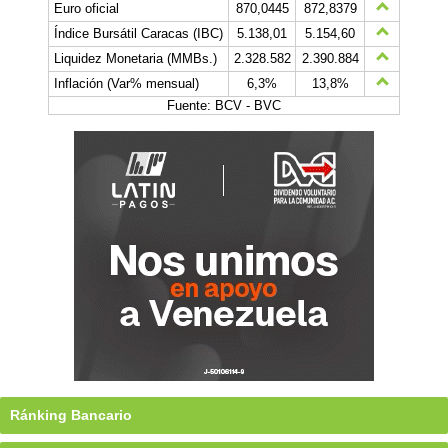
Euro oficial
870,0445
872,8379
Índice Bursátil Caracas (IBC)
5.138,01
5.154,60
Liquidez Monetaria (MMBs.)
2.328.582
2.390.884
Inflación (Var% mensual)
6,3%
13,8%
Fuente: BCV - BVC
Ránking Bancario