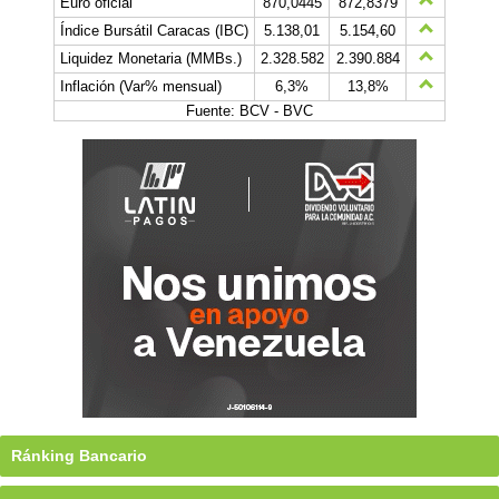
Euro oficial
870,0445
872,8379
Índice Bursátil Caracas (IBC)
5.138,01
5.154,60
Liquidez Monetaria (MMBs.)
2.328.582
2.390.884
Inflación (Var% mensual)
6,3%
13,8%
Fuente: BCV - BVC
Ránking Bancario