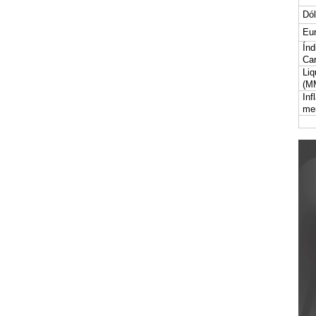
Dól
Eur
Índ
Car
Liq
(M
Inf
me