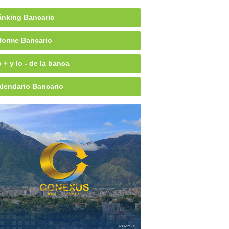
nking Bancario
forme Bancario
 + y lo - de la banca
lendario Bancario