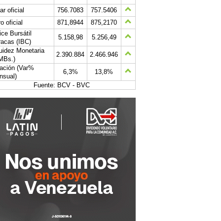
ar oficial
756.7083
757.5406
o oficial
871,8944
875,2170
ice Bursátil
5.158,98
5.256,49
acas (IBC)
uidez Monetaria
2.390.884
2.466.946
MBs.)
lación (Var%
6,3%
13,8%
nsual)
Fuente: BCV - BVC