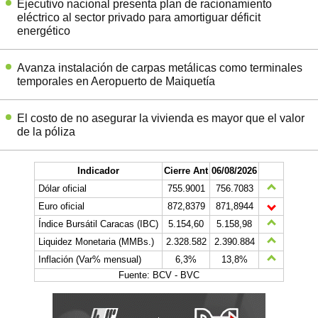
Ejecutivo nacional presenta plan de racionamiento
eléctrico al sector privado para amortiguar déficit
energético
Avanza instalación de carpas metálicas como terminales
temporales en Aeropuerto de Maiquetía
El costo de no asegurar la vivienda es mayor que el valor
de la póliza
Indicador
Cierre Ant
06/08/2026
Dólar oficial
755.9001
756.7083
Euro oficial
872,8379
871,8944
Índice Bursátil Caracas (IBC)
5.154,60
5.158,98
Liquidez Monetaria (MMBs.)
2.328.582
2.390.884
Inflación (Var% mensual)
6,3%
13,8%
Fuente: BCV - BVC