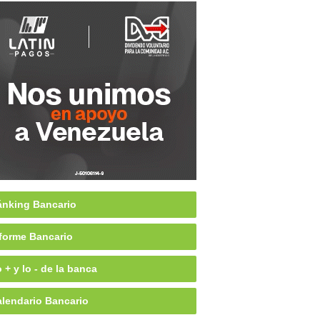
nking Bancario
forme Bancario
 + y lo - de la banca
lendario Bancario