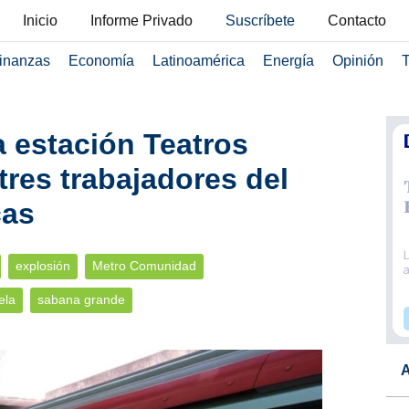
Inicio
Informe Privado
Suscríbete
Contacto
inanzas
Economía
Latinoamérica
Energía
Opinión
T
a estación Teatros
tres trabajadores del
cas
explosión
Metro Comunidad
ela
sabana grande
A