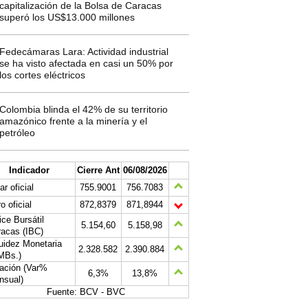
capitalización de la Bolsa de Caracas
superó los US$13.000 millones
Fedecámaras Lara: Actividad industrial
se ha visto afectada en casi un 50% por
los cortes eléctricos
Colombia blinda el 42% de su territorio
amazónico frente a la minería y el
petróleo
Indicador
Cierre Ant
06/08/2026
ar oficial
755.9001
756.7083
o oficial
872,8379
871,8944
ice Bursátil
5.154,60
5.158,98
acas (IBC)
uidez Monetaria
2.328.582
2.390.884
MBs.)
lación (Var%
6,3%
13,8%
nsual)
Fuente: BCV - BVC