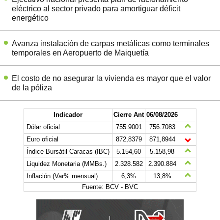
eléctrico al sector privado para amortiguar déficit
energético
Avanza instalación de carpas metálicas como terminales
temporales en Aeropuerto de Maiquetía
El costo de no asegurar la vivienda es mayor que el valor
de la póliza
Indicador
Cierre Ant
06/08/2026
Dólar oficial
755.9001
756.7083
Euro oficial
872,8379
871,8944
Índice Bursátil Caracas (IBC)
5.154,60
5.158,98
Liquidez Monetaria (MMBs.)
2.328.582
2.390.884
Inflación (Var% mensual)
6,3%
13,8%
Fuente: BCV - BVC