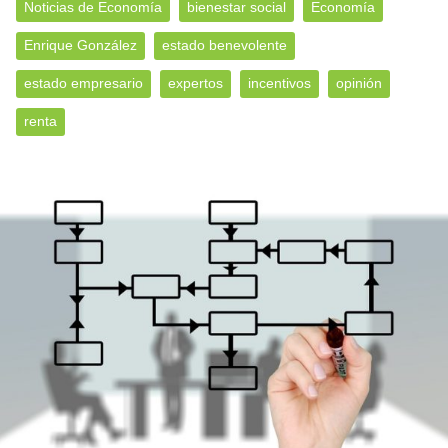
Noticias de Economía
bienestar social
Economía
Enrique González
estado benevolente
estado empresario
expertos
incentivos
opinión
renta