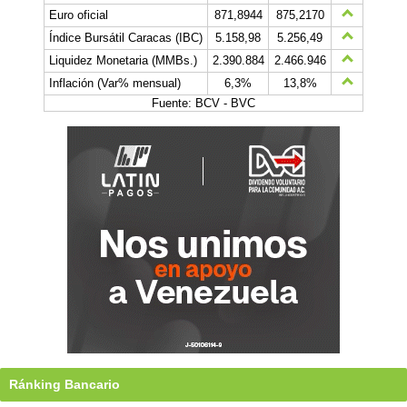
Euro oficial
871,8944
875,2170
Índice Bursátil Caracas (IBC)
5.158,98
5.256,49
Liquidez Monetaria (MMBs.)
2.390.884
2.466.946
Inflación (Var% mensual)
6,3%
13,8%
Fuente: BCV - BVC
Ránking Bancario