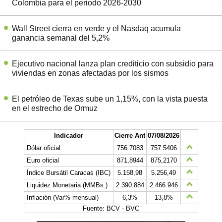
Colombia para el periodo 2026-2030
Wall Street cierra en verde y el Nasdaq acumula
ganancia semanal del 5,2%
Ejecutivo nacional lanza plan crediticio con subsidio para
viviendas en zonas afectadas por los sismos
El petróleo de Texas sube un 1,15%, con la vista puesta
en el estrecho de Ormuz
Indicador
Cierre Ant
07/08/2026
Dólar oficial
756.7083
757.5406
Euro oficial
871,8944
875,2170
Índice Bursátil Caracas (IBC)
5.158,98
5.256,49
Liquidez Monetaria (MMBs.)
2.390.884
2.466.946
Inflación (Var% mensual)
6,3%
13,8%
Fuente: BCV - BVC