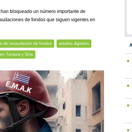
 han bloqueado un número importante de
caudaciones de fondos que siguen vigentes en
 de recaudación de fondos
estafas digitales
A
en Turquía y Siria