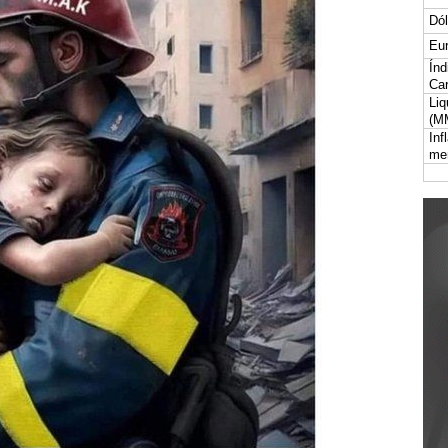
Dól
Eur
Índ
Car
Liq
(M
Inf
me