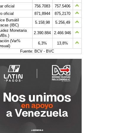
ar oficial
756.7083
757.5406
o oficial
871,8944
875,2170
ice Bursátil
5.158,98
5.256,49
acas (IBC)
uidez Monetaria
2.390.884
2.466.946
MBs.)
lación (Var%
6,3%
13,8%
nsual)
Fuente: BCV - BVC