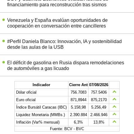
financiamiento para reconstrucción tras sismos
Venezuela y España evalúan oportunidades de
cooperación en conversación entre cancilleres
#Perfil Daniela Blanco: Innovación, IA y sostenibilidad
desde las aulas de la USB
El déficit de gasolina en Rusia dispara remodelaciones
de automóviles a gas licuado
Indicador
Cierre Ant
07/08/2026
Dólar oficial
756.7083
757.5406
Euro oficial
871,8944
875,2170
Índice Bursátil Caracas (IBC)
5.158,98
5.256,49
Liquidez Monetaria (MMBs.)
2.390.884
2.466.946
Inflación (Var% mensual)
6,3%
13,8%
Fuente: BCV - BVC