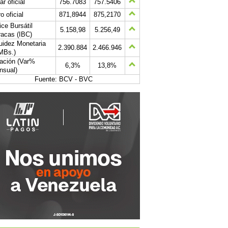
ar oficial
756.7083
757.5406
o oficial
871,8944
875,2170
ice Bursátil
5.158,98
5.256,49
acas (IBC)
uidez Monetaria
2.390.884
2.466.946
MBs.)
lación (Var%
6,3%
13,8%
nsual)
Fuente: BCV - BVC