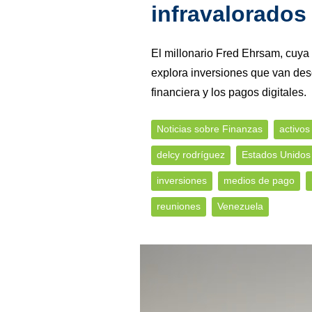
infravalorados
El millonario Fred Ehrsam, cuya
explora inversiones que van desd
financiera y los pagos digitales.
Noticias sobre Finanzas
activos
delcy rodríguez
Estados Unidos
inversiones
medios de pago
reuniones
Venezuela