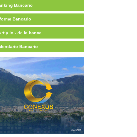
nking Bancario
forme Bancario
 + y lo - de la banca
lendario Bancario