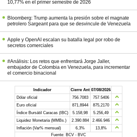
10,77% en el primer semestre de 2026
Bloomberg: Trump aumenta la presión sobre el magnate
petrolero Sargeant para que se desvincule de Venezuela
Apple y OpenAI escalan su batalla legal por robo de
secretos comerciales
#Análisis: Los retos que enfrentará Jorge Jaller,
embajador de Colombia en Venezuela, para incrementar
el comercio binacional
Indicador
Cierre Ant
07/08/2026
Dólar oficial
756.7083
757.5406
Euro oficial
871,8944
875,2170
Índice Bursátil Caracas (IBC)
5.158,98
5.256,49
Liquidez Monetaria (MMBs.)
2.390.884
2.466.946
Inflación (Var% mensual)
6,3%
13,8%
Fuente: BCV - BVC