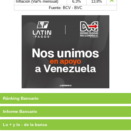
Inflación (Var% mensual)
6,3%
13,8%
Fuente: BCV - BVC
Ránking Bancario
Informe Bancario
Lo + y lo - de la banca