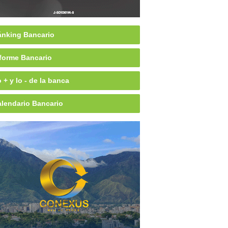
nking Bancario
forme Bancario
 + y lo - de la banca
lendario Bancario