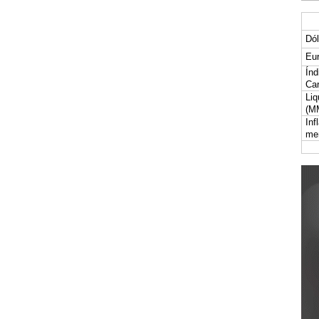
Dól
Eur
Índ
Car
Liq
(M
Inf
me