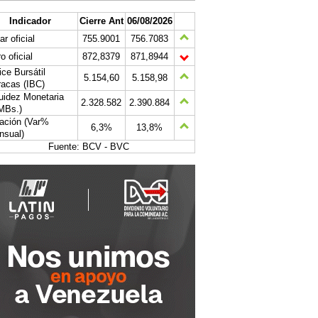
Indicador
Cierre Ant
06/08/2026
ar oficial
755.9001
756.7083
o oficial
872,8379
871,8944
ice Bursátil
5.154,60
5.158,98
acas (IBC)
uidez Monetaria
2.328.582
2.390.884
MBs.)
lación (Var%
6,3%
13,8%
nsual)
Fuente: BCV - BVC