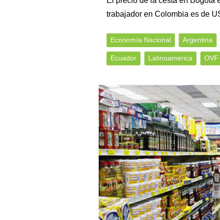
El precio de la cesta en Bogotá
trabajador en Colombia es de 
Economía Nacional
Argentina
Ecuador
Latinoamerica
OVF