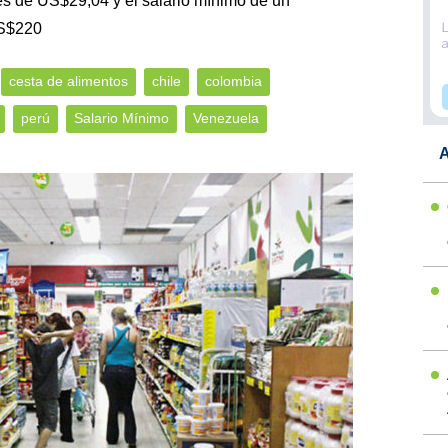
 es de US$29,04 y el salario mínimo de un
US$220
cesta de alimentos
chile
colombia
perú
Salario Mínimo
Venezuela
A