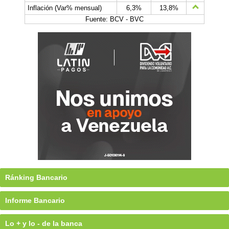
Inflación (Var% mensual)
6,3%
13,8%
Fuente: BCV - BVC
Ránking Bancario
Informe Bancario
Lo + y lo - de la banca