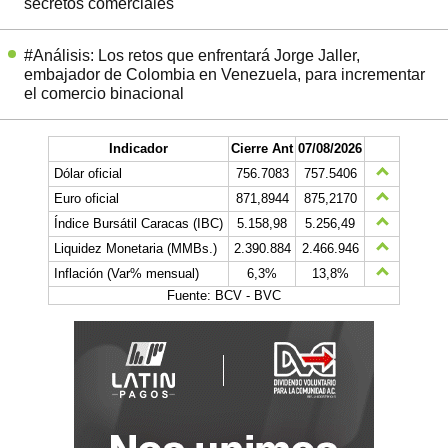
secretos comerciales
#Análisis: Los retos que enfrentará Jorge Jaller,
embajador de Colombia en Venezuela, para incrementar
el comercio binacional
Indicador
Cierre Ant
07/08/2026
Dólar oficial
756.7083
757.5406
Euro oficial
871,8944
875,2170
Índice Bursátil Caracas (IBC)
5.158,98
5.256,49
Liquidez Monetaria (MMBs.)
2.390.884
2.466.946
Inflación (Var% mensual)
6,3%
13,8%
Fuente: BCV - BVC