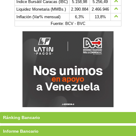
Índice Bursátil Caracas (IBC)
5.158,98
5.256,49
Liquidez Monetaria (MMBs.)
2.390.884
2.466.946
Inflación (Var% mensual)
6,3%
13,8%
Fuente: BCV - BVC
Ránking Bancario
Informe Bancario