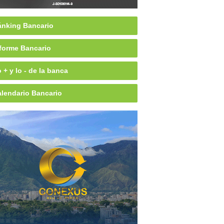
nking Bancario
forme Bancario
 + y lo - de la banca
lendario Bancario