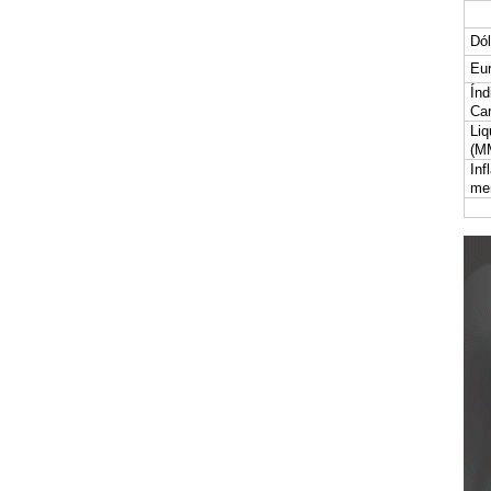
Dól
Eur
Índ
Car
Liq
(M
Inf
me