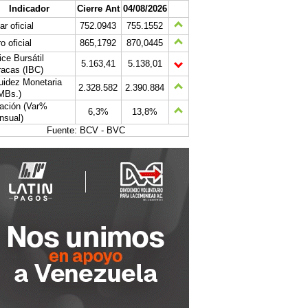
Indicador
Cierre Ant
04/08/2026
ar oficial
752.0943
755.1552
o oficial
865,1792
870,0445
ice Bursátil
5.163,41
5.138,01
acas (IBC)
uidez Monetaria
2.328.582
2.390.884
MBs.)
lación (Var%
6,3%
13,8%
nsual)
Fuente: BCV - BVC