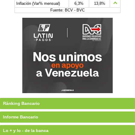
Inflación (Var% mensual)
6,3%
13,8%
Fuente: BCV - BVC
Ránking Bancario
Informe Bancario
Lo + y lo - de la banca